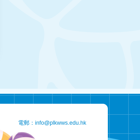
電郵：
info@plkwws.edu.hk