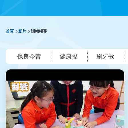
導
首頁
影片
訓輔頻導
航
保良今昔
健康操
刷牙歌
連
結