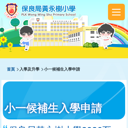
移至主內容
Main
navigation
導
首頁
入學及升學
小一候補生入學申請
航
連
結
小一候補生入學申請