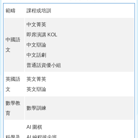
範疇
課程或培訓
中文菁英
即席演講 KOL
中國語
中文辯論
文
中文話劇
普通話資優小組
英國語
英文菁英
文
英文辯論
數學教
數學訓練
育
AI 圍棋
科學及
AI 編程拔尖班