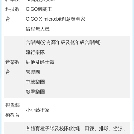
科技教
GIGO機關王
育
GIGO X micro:bit創意發明家
編程無人機
合唱團(分有高年級及低年級合唱團)
流行樂隊
音樂教
結他及爵士鼓
育
管樂團
中鼓樂團
敲擊樂團
視覺藝
小小藝術家
術教育
各體育種子隊及校隊(跳繩、田徑、排球、游泳、