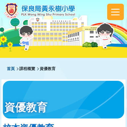
移至主內容
Main
navigation
導
首頁
課程概覽
資優教育
航
連
結
資優教育