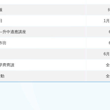
服
日
1
—升中適應講座
作坊
6
早齊齊讀
全
活動
全