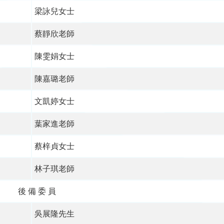
梁詠兒女士
蔡靜欣老師
陳雯娟女士
陳嘉璐老師
文凱婷女士
葉家進老師
蔡梓貞女士
林子琪老師
後 備 委 員
吳展隆先生