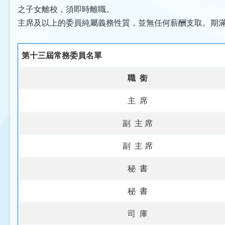
之子女離校，須即時離職。
主席及以上的委員純屬義務性質，並無任何薪酬支取。期
第十三屆常務委員名單
職 銜
主 席
副 主 席
副 主 席
秘 書
秘 書
司 庫