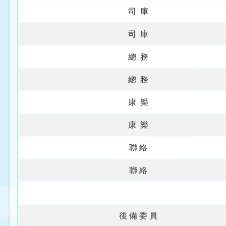
司 庫
司 庫
總 務
總 務
康 樂
康 樂
聯 絡
聯 絡
後 備 委 員