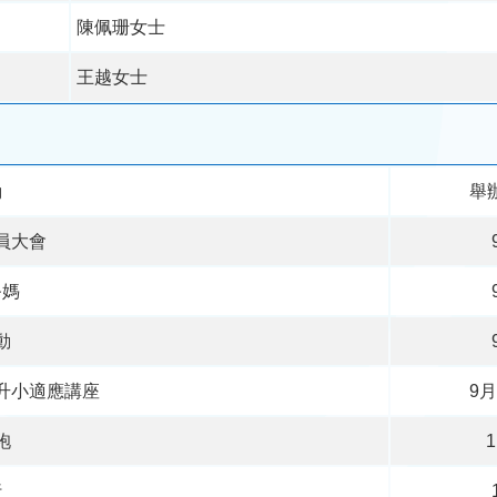
陳佩珊女士
王越女士
動
舉
員大會
爸媽
動
升小適應講座
9月
袍
行