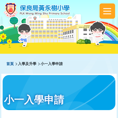
移至主內容
Main
navigation
導
首頁
入學及升學
小一入學申請
航
連
結
小一入學申請