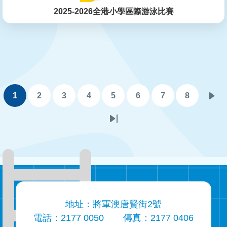
2025-2026全港小學區際游泳比賽
Pagination
1
2
3
4
5
6
7
8
目
頁
頁
頁
頁
頁
頁
頁
下
前
面
面
面
面
面
面
面
一
Last
頁
頁
page
面
地址：將軍澳唐賢街2號
電話：2177 0050
傳真：2177 0406