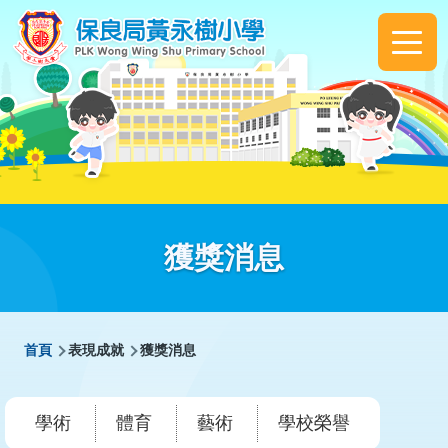
移至主內容
Main
navigation
獲獎消息
導
首頁
表現成就
獲獎消息
航
連
學術
體育
藝術
學校榮譽