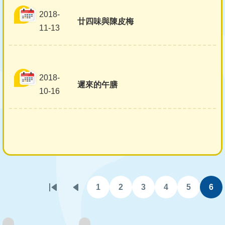
2018-
廿四味與陳皮梅
11-13
2018-
遲來的午膳
10-16
Pagination
1
2
3
4
5
6
First
Previous
頁
頁
頁
頁
頁
目
page
page
面
面
面
面
面
前
頁