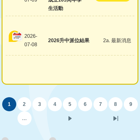
生活動
2026-
2026升中派位結果
2a. 最新消息
07-08
Pagination
1
2
3
4
5
6
7
8
9
目
頁
頁
頁
頁
頁
頁
頁
頁
前
面
面
面
面
面
面
面
面
…
下
Last
頁
一
page
面
頁