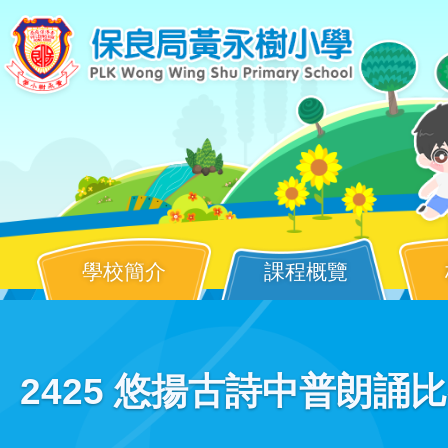
移至主內容
學校簡介
課程概覽
Main
2425 悠揚古詩中普朗誦
navigation