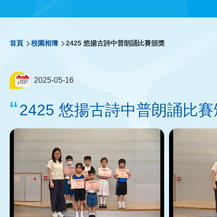
導
首頁
校園相簿
2425 悠揚古詩中普朗誦比賽頒獎
航
2025-05-16
連
2425 悠揚古詩中普朗誦比
結