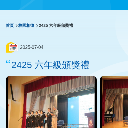
導
首頁
校園相簿
2425 六年級頒獎禮
航
2025-07-04
連
2425 六年級頒獎禮
結