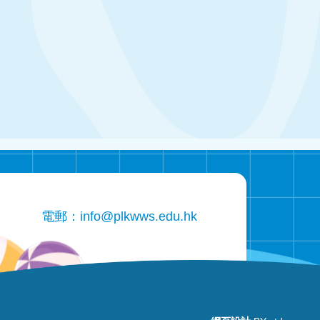
電郵：
info@plkwws.edu.hk