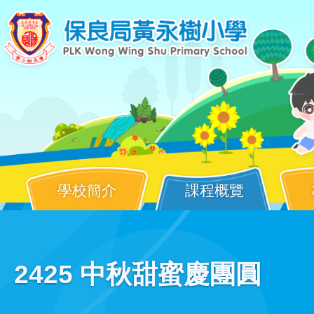
移至主內容
學校簡介
課程概覽
Main
2425 中秋甜蜜慶團圓
navigation