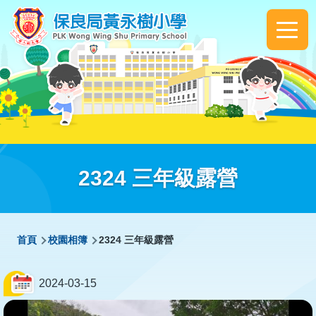
移至主內容
Main
navigation
2324 三年級露營
導
首頁
校園相簿
2324 三年級露營
航
連
2024-03-15
結