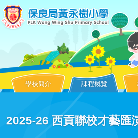
移至主內容
學校簡介
課程概覽
Main
2025-26 西貢聯校才藝匯演
navigation