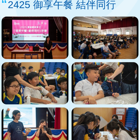
2425 御享午餐 結伴同行