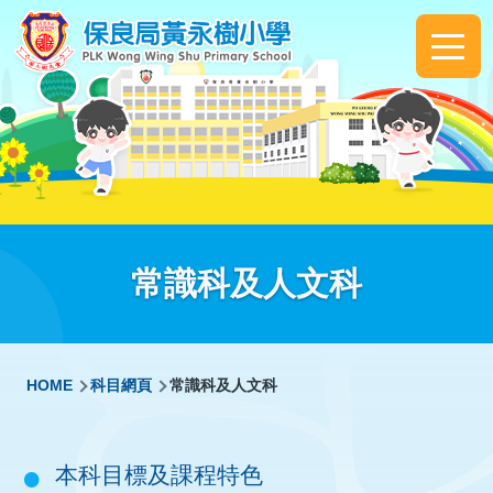
Skip to main content
Main
navigation
常識科及人文科
Breadcrumb
HOME
科目網頁
常識科及人文科
本科目標及課程特色