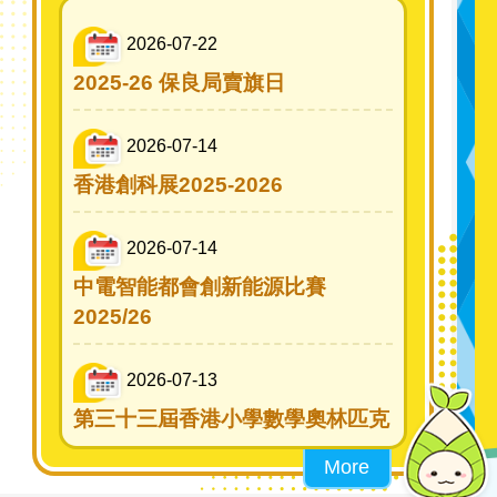
2026-07-22
2025-26 保良局賣旗日
2026-07-14
香港創科展2025-2026
2026-07-14
中電智能都會創新能源比賽
2025/26
2026-07-13
第三十三屆香港小學數學奧林匹克
比賽
More